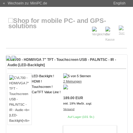
« Wechseln zu: MiniPC.de
English
CVL700 - HDMI/VGA 7" TFT - Touchscreen USB - PAL/NTSC - IR -
Audio
[LED-Backlight]
LED-Backlight !
HDMI !
2 Meinungen
Touchscreen !
CarTFT Value Line !
189.00 EUR
inkl. 19% MwSt. zzgl.
Versand
Auf Lager (101 St.)
WARENKORB