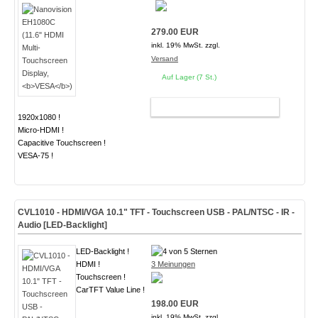
279.00 EUR
inkl. 19% MwSt. zzgl.
Versand
Auf Lager (7 St.)
WARENKORB
1920x1080 !
Micro-HDMI !
Capacitive Touchscreen !
VESA-75 !
CVL1010 - HDMI/VGA 10.1" TFT - Touchscreen USB - PAL/NTSC - IR -
Audio
[LED-Backlight]
LED-Backlight !
HDMI !
3 Meinungen
Touchscreen !
CarTFT Value Line !
198.00 EUR
inkl. 19% MwSt. zzgl.