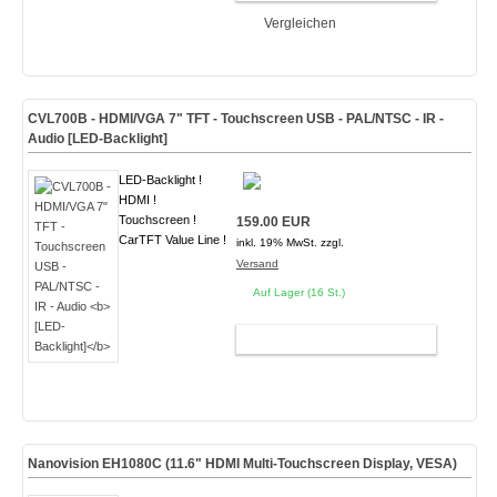
Vergleichen
CVL700B - HDMI/VGA 7" TFT - Touchscreen USB - PAL/NTSC - IR -
Audio
[LED-Backlight]
LED-Backlight !
HDMI !
Touchscreen !
159.00 EUR
CarTFT Value Line !
inkl. 19% MwSt. zzgl.
Versand
Auf Lager (16 St.)
WARENKORB
Nanovision EH1080C (11.6" HDMI Multi-Touchscreen Display,
VESA
)